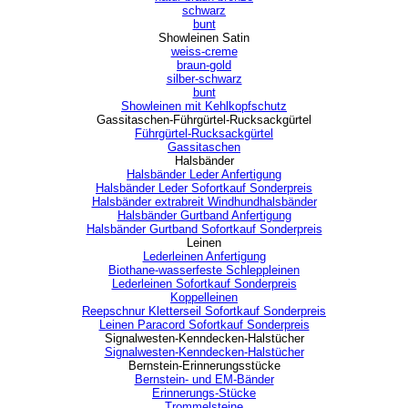
schwarz
bunt
Showleinen Satin
▼
weiss-creme
braun-gold
silber-schwarz
bunt
Showleinen mit Kehlkopfschutz
Gassitaschen-Führgürtel-Rucksackgürtel
▼
Führgürtel-Rucksackgürtel
Gassitaschen
Halsbänder
▼
Halsbänder Leder Anfertigung
Halsbänder Leder Sofortkauf Sonderpreis
Halsbänder extrabreit Windhundhalsbänder
Halsbänder Gurtband Anfertigung
Halsbänder Gurtband Sofortkauf Sonderpreis
Leinen
▼
Lederleinen Anfertigung
Biothane-wasserfeste Schleppleinen
Lederleinen Sofortkauf Sonderpreis
Koppelleinen
Reepschnur Kletterseil Sofortkauf Sonderpreis
Leinen Paracord Sofortkauf Sonderpreis
Signalwesten-Kenndecken-Halstücher
▼
Signalwesten-Kenndecken-Halstücher
Bernstein-Erinnerungsstücke
▼
Bernstein- und EM-Bänder
Erinnerungs-Stücke
Trommelsteine