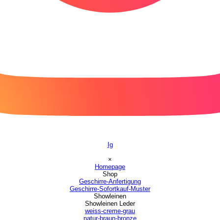
Ig
Menü überspringen
×
Homepage
Shop
▼
Geschirre-Anfertigung
Geschirre-Sofortkauf-Muster
Showleinen
▼
Showleinen Leder
▼
weiss-creme-grau
natur-braun-bronze