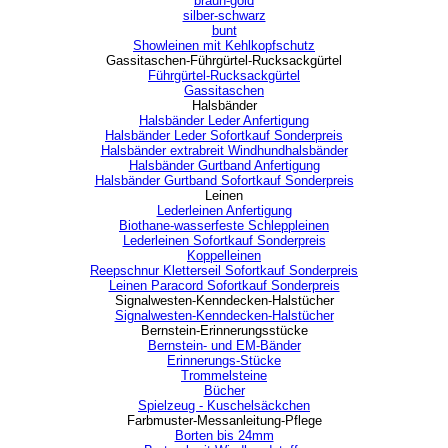
braun-gold
silber-schwarz
bunt
Showleinen mit Kehlkopfschutz
Gassitaschen-Führgürtel-Rucksackgürtel
▼
Führgürtel-Rucksackgürtel
Gassitaschen
Halsbänder
▼
Halsbänder Leder Anfertigung
Halsbänder Leder Sofortkauf Sonderpreis
Halsbänder extrabreit Windhundhalsbänder
Halsbänder Gurtband Anfertigung
Halsbänder Gurtband Sofortkauf Sonderpreis
Leinen
▼
Lederleinen Anfertigung
Biothane-wasserfeste Schleppleinen
Lederleinen Sofortkauf Sonderpreis
Koppelleinen
Reepschnur Kletterseil Sofortkauf Sonderpreis
Leinen Paracord Sofortkauf Sonderpreis
Signalwesten-Kenndecken-Halstücher
▼
Signalwesten-Kenndecken-Halstücher
Bernstein-Erinnerungsstücke
▼
Bernstein- und EM-Bänder
Erinnerungs-Stücke
Trommelsteine
Bücher
Spielzeug - Kuschelsäckchen
Farbmuster-Messanleitung-Pflege
▼
Borten bis 24mm