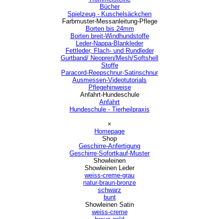
Bücher
Spielzeug - Kuschelsäckchen
Farbmuster-Messanleitung-Pflege
▼
Borten bis 24mm
Borten breit-Windhundstoffe
Leder-Nappa-Blankleder
Fettleder, Flach- und Rundleder
Gurtband/ Neopren/Mesh/Softshell
Stoffe
Paracord-Reepschnur-Satinschnur
Ausmessen-Videotutorials
Pflegehinweise
Anfahrt-Hundeschule
▼
Anfahrt
Hundeschule - Tierheilpraxis
Menü überspringen
×
Homepage
Shop
▼
Geschirre-Anfertigung
Geschirre-Sofortkauf-Muster
Showleinen
▼
Showleinen Leder
▼
weiss-creme-grau
natur-braun-bronze
schwarz
bunt
Showleinen Satin
▼
weiss-creme