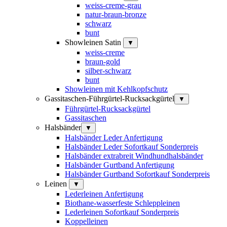
weiss-creme-grau
natur-braun-bronze
schwarz
bunt
Showleinen Satin
▼
weiss-creme
braun-gold
silber-schwarz
bunt
Showleinen mit Kehlkopfschutz
Gassitaschen-Führgürtel-Rucksackgürtel
▼
Führgürtel-Rucksackgürtel
Gassitaschen
Halsbänder
▼
Halsbänder Leder Anfertigung
Halsbänder Leder Sofortkauf Sonderpreis
Halsbänder extrabreit Windhundhalsbänder
Halsbänder Gurtband Anfertigung
Halsbänder Gurtband Sofortkauf Sonderpreis
Leinen
▼
Lederleinen Anfertigung
Biothane-wasserfeste Schleppleinen
Lederleinen Sofortkauf Sonderpreis
Koppelleinen