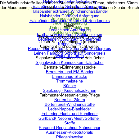
Halsbänder Leder Anfertigung
Die Windhundstoffe liegen in der Breite mindestens 50mm, höchstens 60mm.
Halsbänder Leder Sofortkauf Sonderpreis
der Maus beim jeweiligen Bild unter die Galerie fahren, können Sie die Besch
Halsbänder extrabreit Windhundhalsbänder
AGB
Halsbänder Gurtband Anfertigung
Impressum-Kontakt
Halsbänder Gurtband Sofortkauf Sonderpreis
Widerrufsbelehrung
Leinen
▼
Datenschutzerklärung
Lederleinen Anfertigung
Zahlung - Versand
Biothane-wasserfeste Schleppleinen
Texte, Fotos und kreative Entwürfe
Lederleinen Sofortkauf Sonderpreis
dieser Seite unterliegen (m)einem
Koppelleinen
Copyright und dürfen nicht weiter
Reepschnur Kletterseil Sofortkauf Sonderpreis
verwendet werden.
Leinen Paracord Sofortkauf Sonderpreis
Widerruf starten
Signalwesten-Kenndecken-Halstücher
▼
Signalwesten-Kenndecken-Halstücher
Bernstein-Erinnerungsstücke
▼
Bernstein- und EM-Bänder
Erinnerungs-Stücke
Trommelsteine
Bücher
Spielzeug - Kuschelsäckchen
Farbmuster-Messanleitung-Pflege
▼
Borten bis 24mm
Borten breit-Windhundstoffe
Leder-Nappa-Blankleder
Fettleder, Flach- und Rundleder
Gurtband/ Neopren/Mesh/Softshell
Stoffe
Paracord-Reepschnur-Satinschnur
Ausmessen-Videotutorials
Pflegehinweise