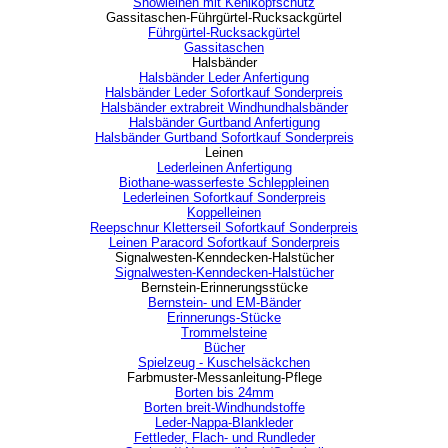
Showleinen mit Kehlkopfschutz
Gassitaschen-Führgürtel-Rucksackgürtel
▼
Führgürtel-Rucksackgürtel
Gassitaschen
Halsbänder
▼
Halsbänder Leder Anfertigung
Halsbänder Leder Sofortkauf Sonderpreis
Halsbänder extrabreit Windhundhalsbänder
Halsbänder Gurtband Anfertigung
Halsbänder Gurtband Sofortkauf Sonderpreis
Leinen
▼
Lederleinen Anfertigung
Biothane-wasserfeste Schleppleinen
Lederleinen Sofortkauf Sonderpreis
Koppelleinen
Reepschnur Kletterseil Sofortkauf Sonderpreis
Leinen Paracord Sofortkauf Sonderpreis
Signalwesten-Kenndecken-Halstücher
▼
Signalwesten-Kenndecken-Halstücher
Bernstein-Erinnerungsstücke
▼
Bernstein- und EM-Bänder
Erinnerungs-Stücke
Trommelsteine
Bücher
Spielzeug - Kuschelsäckchen
Farbmuster-Messanleitung-Pflege
▼
Borten bis 24mm
Borten breit-Windhundstoffe
Leder-Nappa-Blankleder
Fettleder, Flach- und Rundleder