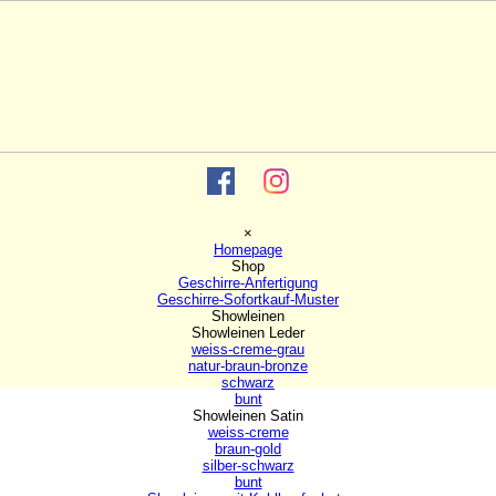
Menü überspringen
×
Homepage
Shop
▼
Geschirre-Anfertigung
Geschirre-Sofortkauf-Muster
Showleinen
▼
Showleinen Leder
▼
weiss-creme-grau
natur-braun-bronze
schwarz
bunt
Showleinen Satin
▼
weiss-creme
braun-gold
silber-schwarz
bunt