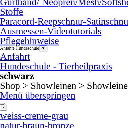
Gurtband/ Neopren/Mesh/Softshe
Stoffe
Paracord-Reepschnur-Satinschnu
Ausmessen-Videotutorials
Pflegehinweise
Anfahrt-Hundeschule
▼
Anfahrt
Hundeschule - Tierheilpraxis
schwarz
Shop > Showleinen > Showleine
Menü überspringen
×
weiss-creme-grau
natur-braun-bronze