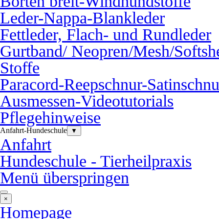
Borten breit-Windhundstoffe
Leder-Nappa-Blankleder
Fettleder, Flach- und Rundleder
Gurtband/ Neopren/Mesh/Softshe
Stoffe
Paracord-Reepschnur-Satinschnu
Ausmessen-Videotutorials
Pflegehinweise
Anfahrt-Hundeschule
▼
Anfahrt
Hundeschule - Tierheilpraxis
Menü überspringen
×
Homepage