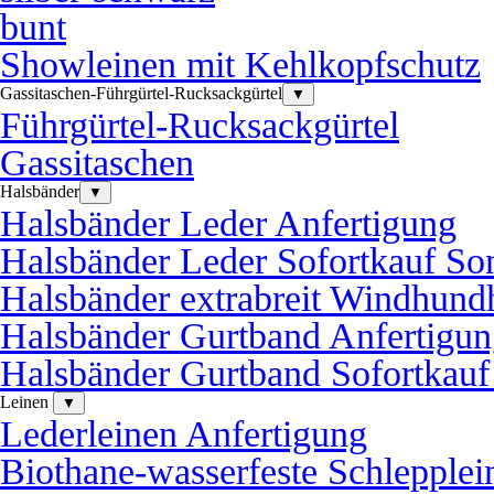
bunt
Showleinen mit Kehlkopfschutz
Gassitaschen-Führgürtel-Rucksackgürtel
▼
Führgürtel-Rucksackgürtel
Gassitaschen
Halsbänder
▼
Halsbänder Leder Anfertigung
Halsbänder Leder Sofortkauf So
Halsbänder extrabreit Windhund
Halsbänder Gurtband Anfertigu
Halsbänder Gurtband Sofortkauf
Leinen
▼
Lederleinen Anfertigung
Biothane-wasserfeste Schlepplei