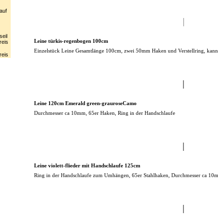
auf
eil
Leine türkis-regenbogen 100cm
reis
Einzelstück Leine Gesamtlänge 100cm, zwei 50mm Haken und Verstellring, kann
reis
Leine 120cm Emerald green-grauroseCamo
Durchmesser ca 10mm, 65er Haken, Ring in der Handschlaufe
Leine violett-flieder mit Handschlaufe 125cm
Ring in der Handschlaufe zum Umhängen, 65er Stahlhaken, Durchmesser ca 10