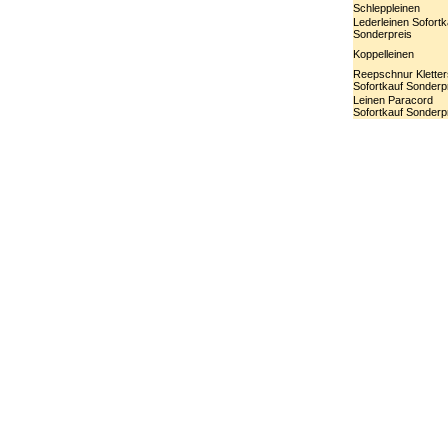
Schleppleinen
Lederleinen Sofortk
Sonderpreis
Koppelleinen
Reepschnur Kletters
Sofortkauf Sonderp
Leinen Paracord
Sofortkauf Sonderp