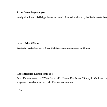
Satin-Leine Regenbogen
handgeflochten, 14-fädige Leine mit zwei 50mm-Karabinern, dreifach verstell
Leine türkis 220cm
dreifach verstellbar, zwei 65er Stahlhaken, Durchmesser ca 10mm
Reflektierende Leinen 8mm rot
8mm Durchmesser, ca 270cm lang inkl. Haken, Karabiner 65mm, dreifach verste
eingestellt werden nur noch ein Mal rot vorhanden