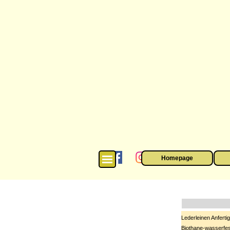
Direkt zum Seiteninhalt
Menü überspringen
Homepage
Menü überspring
Lederleinen Anferti
Biothane-wasserfe