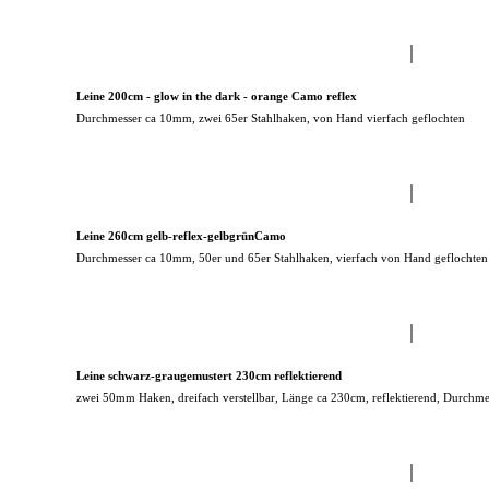
Leine 200cm - glow in the dark - orange Camo reflex
Durchmesser ca 10mm, zwei 65er Stahlhaken, von Hand vierfach geflochten
Leine 260cm gelb-reflex-gelbgrünCamo
Durchmesser ca 10mm, 50er und 65er Stahlhaken, vierfach von Hand geflochten
Leine schwarz-graugemustert 230cm reflektierend
zwei 50mm Haken, dreifach verstellbar, Länge ca 230cm, reflektierend, Durchm