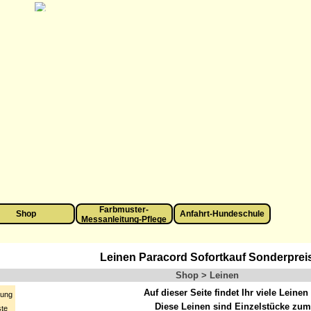
Menü überspringen
Farbmuster-
Shop
▼
Anfahrt-Hundeschule
▼
Messanleitung-Pflege
Leinen Paracord Sofortkauf Sonderprei
Shop > Leinen
en
Auf dieser Seite findet Ihr viele Leine
gung
Diese Leinen sind Einzelstücke zum
ste