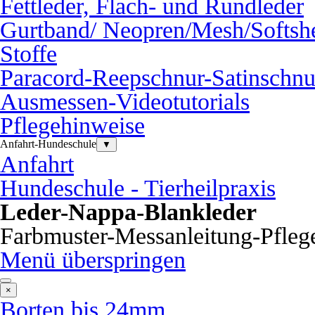
Fettleder, Flach- und Rundleder
Gurtband/ Neopren/Mesh/Softshe
Stoffe
Paracord-Reepschnur-Satinschnu
Ausmessen-Videotutorials
Pflegehinweise
Anfahrt-Hundeschule
▼
Anfahrt
Hundeschule - Tierheilpraxis
Leder-Nappa-Blankleder
Farbmuster-Messanleitung-Pfleg
Menü überspringen
×
Borten bis 24mm