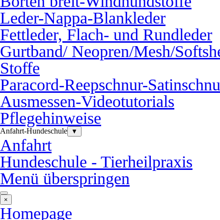
Borten breit-Windhundstoffe
Leder-Nappa-Blankleder
Fettleder, Flach- und Rundleder
Gurtband/ Neopren/Mesh/Softshe
Stoffe
Paracord-Reepschnur-Satinschnu
Ausmessen-Videotutorials
Pflegehinweise
Anfahrt-Hundeschule
▼
Anfahrt
Hundeschule - Tierheilpraxis
Menü überspringen
×
Homepage