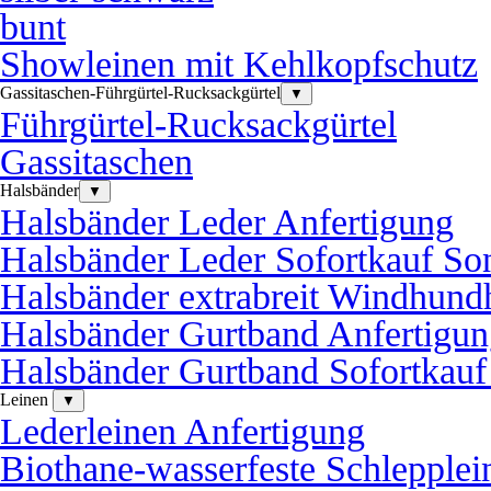
bunt
Showleinen mit Kehlkopfschutz
Gassitaschen-Führgürtel-Rucksackgürtel
▼
Führgürtel-Rucksackgürtel
Gassitaschen
Halsbänder
▼
Halsbänder Leder Anfertigung
Halsbänder Leder Sofortkauf So
Halsbänder extrabreit Windhund
Halsbänder Gurtband Anfertigu
Halsbänder Gurtband Sofortkauf
Leinen
▼
Lederleinen Anfertigung
Biothane-wasserfeste Schlepplei